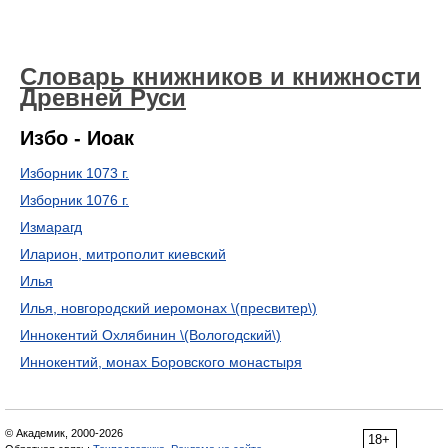
Словарь книжников и книжности
Древней Руси
Избо - Иоак
Изборник 1073 г.
Изборник 1076 г.
Измарагд
Иларион, митрополит киевский
Илья
Илья, новгородский иеромонах \(пресвитер\)
Иннокентий Охлябинин \(Вологодский\)
Иннокентий, монах Боровского монастыря
© Академик, 2000-2026
18+